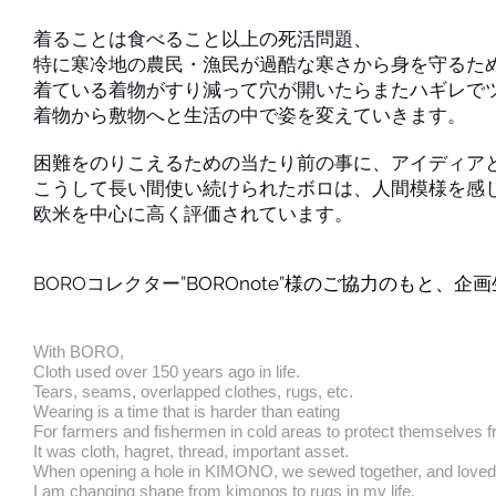
着ることは食べること以上の死活問題、
特に寒冷地の農民・漁民が過酷な寒さから身を守るた
着ている着物がすり減って穴が開いたらまたハギレで
着物から敷物へと生活の中で姿を変えていきます。
困難をのりこえるための当たり前の事に、アイディア
こうして長い間使い続けられたボロは、人間模様を感
欧米を中心に高く評価されています。
BOROコレクター
”BOROnote”様のご協力のもと、
​With BORO,
Cloth used over 150 years ago in life.
Tears, seams, overlapped clothes, rugs, etc.
Wearing is a time that is harder than eating
For farmers and fishermen in cold areas to protect themselves f
It was cloth, hagret, thread, important asset.
When opening a hole in KIMONO, we sewed together, and loved it
I am changing shape from kimonos to rugs in my life.