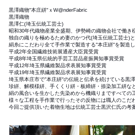
黒澤織物"本庄絣"ｘW@nderFabric
黒澤織物
黒澤仁(埼玉伝統工芸士)
昭和30年代織物産業全盛期、伊勢崎の織物会社で働き
独自の織りを極めるため妻のかつ代(埼玉伝統工芸士)と
絹糸にこだわり全て手作業で製造する"本庄絣"を製造
平成2年全国繊維技術展通産大臣賞受賞
平成8年埼玉県伝統的手芸工芸品産振興知事賞受賞
平成12年埼玉県繊維製品求表展知事賞受賞
平成19年埼玉県繊維製品求表展知事賞受賞
埼玉県本庄市で”本庄絣"の伝統と伝承を続けている黒
珍絣、解模様絣、手くくり絣・板締絣・捺染加工絣な
絹の風合いを生かした先染めから機織りまですべての
様々な工程を手作業で行ったその反物には職人のこだ
今回ご提供頂いた着物生地は伝統工芸士黒沢仁氏の考