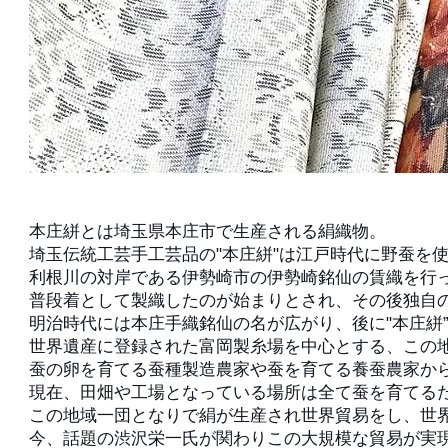
本庄絣とは埼玉県本庄市で生産される絹織物。
埼玉伝統工芸手工芸品の"本庄絣"は江戸時代に野蚕を
利根川の対岸である伊勢崎市の伊勢崎銘仙の賃織を行
普段着として製織したのが始まりとされ、その後独自
明治時代には本庄手織銘仙の名が広がり、後に"本庄絣
世界遺産に登録された富岡製糸場を中心とする、この
蚕の卵を育てる蚕種製造農家や蚕を育てる養蚕農家か
現在、田畑や工場となっている場所は全て蚕を育てる
この地域一団となりで絹が生産され世界貿易をし、世
今、話題の渋沢栄一氏が関わりこの大規模な貿易が実