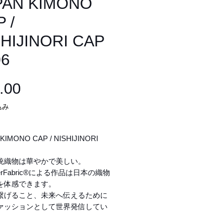
PAN KIMONO
 /
SHIJINORI CAP
06
価
.00
格
込み
KIMONO CAP / NISHIJINORI
統織物は華やかで美しい。
erFabric®による作品は日本の織物
を体感できます。
繋げること、未来へ伝えるために
ァッションとして世界発信してい