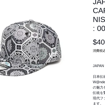
JA
CAP
NI
: 0
$40
消費税
JAPAN 
日本伝
W@nd
の魅力
伝統を
現代フ
ます。