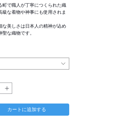
る町で職人が丁寧につくられた織
高級な着物や神事にも使用されま
細な美しさは日本人の精神が込め
神聖な織物です。
提携工場のご協力の元、”Fメイド
クトリーメイド）”を開発しまし
外での販売希望の方に卸販売のご
可能です。（日本国内での販売は
可）
とは、多品種少量生産が特徴の日
カートに追加する
都（西陣）で生産される先染（さ
）の紋織物の総称です。西陣の織
平安朝以降連綿と積み重ねられて
い技術の錬磨に加えて、洗練され