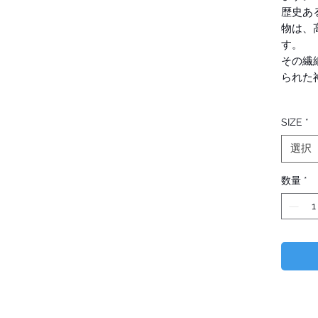
歴史あ
物は、
す。
その繊
られた
織元や
SIZE
*
（ファ
た。
選択
日本国
注文が
数量
*
現在不
西陣織
本の京
きぞめ
屋は、
きた高